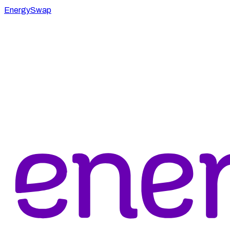
EnergySwap